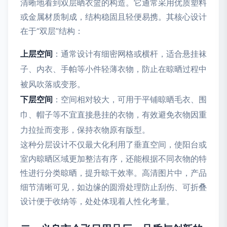
清晰地看到双层晒衣篮的构造。它通常采用优质塑料
或金属材质制成，结构稳固且轻便易携。其核心设计
在于“双层”结构：
上层空间
：通常设计有细密网格或横杆，适合悬挂袜
子、内衣、手帕等小件轻薄衣物，防止在晾晒过程中
被风吹落或变形。
下层空间
：空间相对较大，可用于平铺晾晒毛衣、围
巾、帽子等不宜直接悬挂的衣物，有效避免衣物因重
力拉扯而变形，保持衣物原有版型。
这种分层设计不仅最大化利用了垂直空间，使阳台或
室内晾晒区域更加整洁有序，还能根据不同衣物的特
性进行分类晾晒，提升晾干效率。高清图片中，产品
细节清晰可见，如边缘的圆滑处理防止刮伤、可折叠
设计便于收纳等，处处体现着人性化考量。