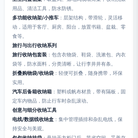
用品、清洁工具，防水防锈。
多功能收纳架/小推车
：层架结构，带滑轮，灵活移
动，适用于客厅、厨房、阳台，放置书籍、盆栽、零
食等。
旅行与出行收纳系列
旅行收纳包套装
：包含衣物袋、鞋袋、洗漱包、内衣
袋等，防水面料，分类清晰，让行李井井有条。
折叠购物袋/收纳袋
：轻便可折叠，随身携带，环保
实用。
汽车后备箱收纳箱
：塑料或帆布材质，带有隔板，固
定车内物品，防止行车时杂乱滚动。
创意与细分收纳工具
电线/数据线收纳盒
：集中管理插排和杂乱电线，保
持安全与美观。
包包收纳挂袋
：悬挂于衣柜门后，节省空间，妥善存